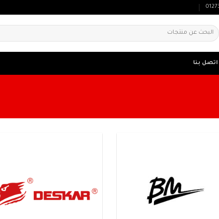
0127
لبحث
ن:
اتصل بنا