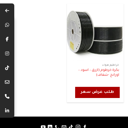
خراطيم هواء
بكرة خرطوم (ازرق – اسود –
اورانج -شفاف)
طلب عرض سعر