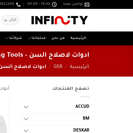
خطي
تواصل معنا
18:00 - 09:00
3422200
لمحتوى
ا
ع
الرئيسية
من نحن
منتجاتنا
شركائنا
ادوات لاصلاح السن - Thread Repairing Tools
الرئيسية
/
GSR
/
ادوات لاصلاح السن - AD REPAIRING TOOLS
تصفح المنتجات
أدوات
ACCUD
BM
DESKAR