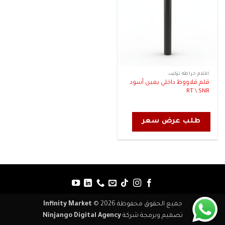
اقلام خراطه تركيب
قلم قلاووظ داخلي يمين أسود
RT \ SNR
طلب عرض سعر
جميع الحقوق محفوظة 2026 ©
Infinity Market
تصميم وبرمجة شركة
Ninjango Digital Agency