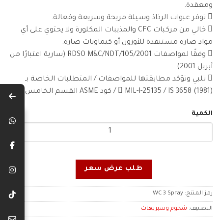
ومعقدة.
 توفر عبوات الرذاذ وسيلة مريحة وسريعة وفعالة.
 خالي من مركبات CFC والمذيبات المكلورة ولا يحتوي على أي
مواد ضارة مستنفدة للأوزون أو كيماويات ضارة.
 وفقًا لمواصفات RDSO M&C/NDT/105/2001 (سارية اعتبارًا من
أبريل 2001)
 تلبي وتؤكد مطابقتها للمواصفات / المتطلبات الخاصة بـ
 MIL-I-25135 / IS 3658 (1981) / كود ASME القسم الخامس
الكمية
طلب عرض سعر
رمز المنتج:
WC 3 Spray
التصنيف:
شحوم وسبريهات