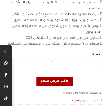
 تتغلغل بعمق عبر الصدأ لفك الترسّبات والأجزاء المتآكلة أو
المجمدة
 تترك طبقة رقيقة طويلة الأمد لمنع تكوّن الصدأ أو التآكل
 تنظف وتزيل الزيوت والشحوم والملوثات الخفيفة الأخرى
 توفر تشحيم وحماية بدون شحوم، غير ملطخة وخالية من
السيليكون
 تحتوي على غاز دافع آمن غير قابل للاشتعال CO2
 صمام 360° يسمح برش المنتج في أي وضعية حتى المقلوبة
الكمية
طلب عرض سعر
رمز المنتج:
Freeze & Penetrate
التصنيف:
شحوم وسبريهات