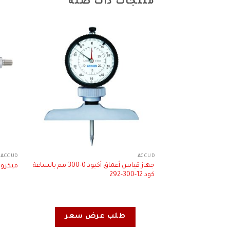
منتجات ذات صلة
ACCUD
ACCUD
جهاز قياس أعماق أكيود 0-300 مم بالساعة
ميكرومتر 
كود 12-300-292
طلب عرض سعر