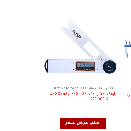
زوايا كوستيلا منقلة - PROTRACTOROR SQUARE
ACCUD
زاوية ديجيتال متحركة 0-360° دقة 0.05مم
لي
زاوية ديجيتال متحركة 0-360°
كود 01-360-726
طلب عرض سعر
طلب عرض 