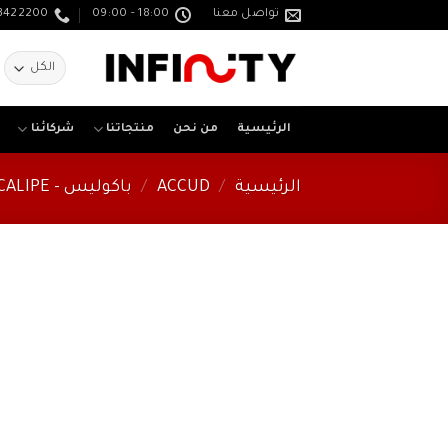
خطي
تواصل معنا
18:00 - 09:00
3422200
لمحتوى
ا
ع
الرئيسية
من نحن
منتجاتنا
شركائنا
الرئيسية
/
ACCUD
/
باكوليس - CALIPE