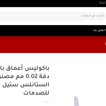
0127
لبحث
ن:
اتصل بنا
باكوليس أعماق با
دقة 0.02 مم م
الستانلس ستيل م
للصدمات