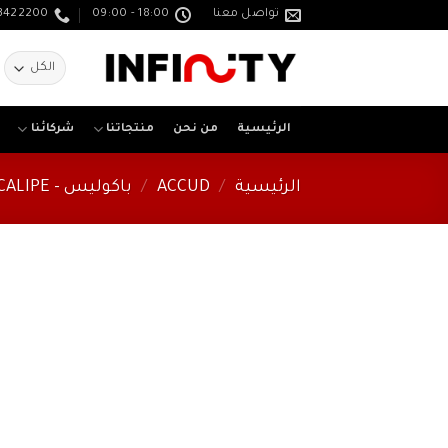
خطي
تواصل معنا
18:00 - 09:00
3422200
لمحتوى
ا
ع
الرئيسية
من نحن
منتجاتنا
شركائنا
الرئيسية
/
ACCUD
/
باكوليس - CALIPE