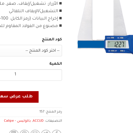
■ الأزرار: تشغيل/إيقاف، صفر، ملم/
■ التشغيل/الإيقاف التلقائي
■ إخراج البيانات (رمز الكابل: 100-03 أو 100-04)
■ مصنوع من الفولاذ المقاوم لل
كود المنتج
الكمية
طلب عرض سعر
رمز المنتج:
157
التصنيفات:
ACCUD
,
باكوليس - Calipe