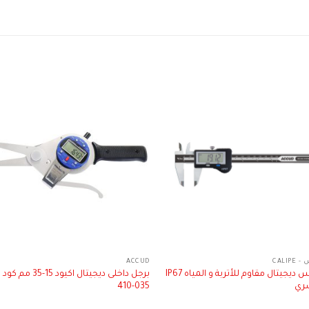
CALIP
ACCUD
باكوليس ديجيتال مقاوم للأتربة و المياه IP67
ري
035-410