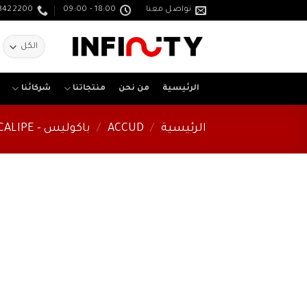
خطي
تواصل معنا
18:00 - 09:00
3422200
لمحتوى
ا
ع
الرئيسية
من نحن
منتجاتنا
شركائنا
الرئيسية
/
ACCUD
/
باكوليس - CALIPE