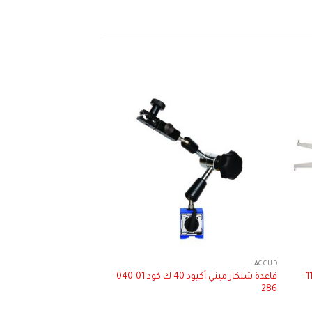
ACCUD
قياس التخانة - THICKNESS GAUGE
برجل داخلى ديجيتال اكيود 15-35 مم كود 11-
قاعدة شنكار ميني أكيود 40 ك كود 01-040-
286
كود 11-010-451