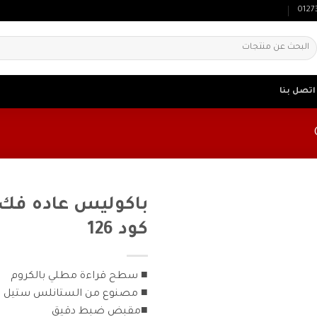
0127
لبحث
ن:
اتصل بنا
باكوليس عاده فك
كود 126
■ سطح قراءة مطلي بالكروم
■ مصنوع من الستانلس ستيل ال
■مقبض ضبط دقيق