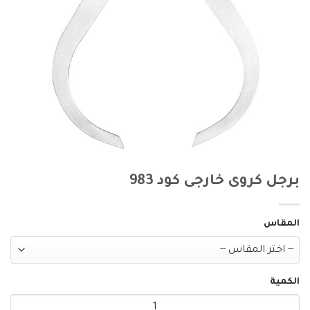
برجل كروى خارجى كود 983
المقاس
الكمية