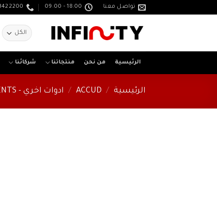
خطي
تواصل معنا
18:00 - 09:00
3422200
لمحتوى
ا
ع
الرئيسية
من نحن
منتجاتنا
شركائنا
الرئيسية
/
ACCUD
/
ادوات اخري - OTHER INSTRUMENTS