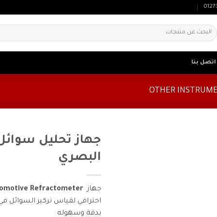
0127
لبحث
ن:
اتصل بنا
جهاز تحليل سوائل
البصري
جهاز
Automotive Refractometer
احترافي لقياس تركيز السوائل في
بدقة وسهوله