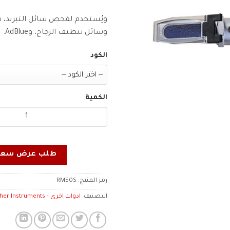
ويُستخدم لفحص سائل التبريد، س
وسائل تنظيف الزجاج، وAdBlue.
الكود
الكمية
طلب عرض سعر
رمز المنتج:
RM50S
التصنيف:
ادوات اخري - Other Instruments