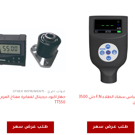
ادوات اخري - OTHER INSTRUMENTS
جهاز قياس سمك الطلاء F,N حتي 3500
جهاز اكيود ديجيتال لمعايرة مفتاح العزم 
ن
TT550
طلب عرض سعر
طلب عرض سعر