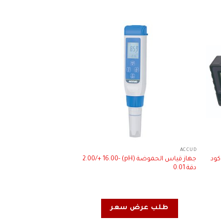
ACCUD
ACCUD
كود
جهاز قياس الحموضة (pH) -2.00/+ 16.00
جهاز الترسونيك لقياس
دقة 0.01
المعادن الممغنطه و ال
1500 ميكرون
طلب عرض سعر
طلب عرض 