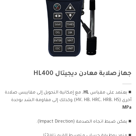
جهاز صلابة معادن ديجيتال HL400
■ يعتمد على مقياس
HL
، مع إمكانية التحويل إلى مقاييس صلادة
أخرى (HV، HB، HRC، HRB، HS) وكذلك إلى مقاومة الشد بوحدة
.
MPa
■ يمكن ضبط اتجاه الصدمة (Impact Direction).
■ مزود بوظيفة حساب متوسط القيم تلقائيًا.