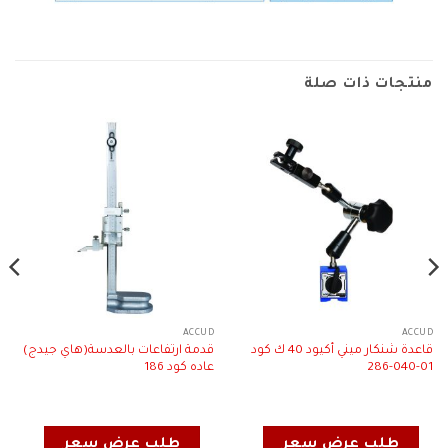
منتجات ذات صلة
ACCUD
ACCUD
قاعدة شنكار ميني أكيود 40 ك كود
قدمة ارتفاعات بالعدسة(هاي جيدج)
01-040-286
عاده كود 186
طلب عرض سعر
طلب عرض سعر