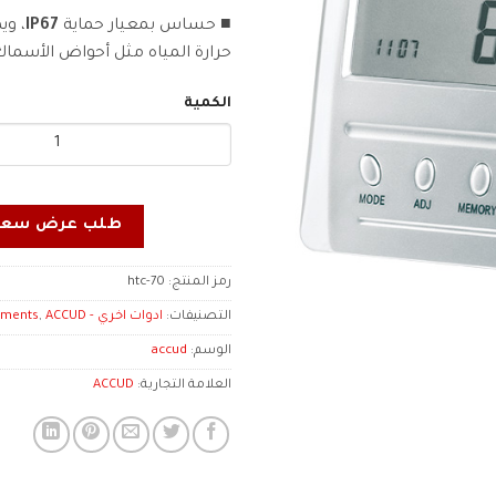
■ حساس بمعيار حماية
IP67
، وي
حرارة المياه مثل أحواض الأسماك
الكمية
طلب عرض سعر
رمز المنتج:
htc-70
التصنيفات:
ادوات اخري - Other Instruments
ACCUD
,
الوسم:
accud
العلامة التجارية:
ACCUD