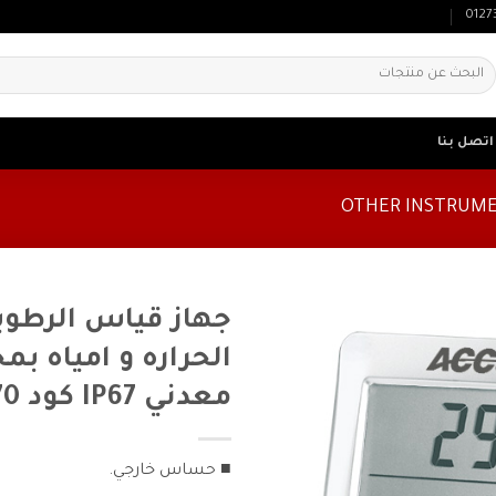
0127
لبحث
ن:
اتصل بنا
جهاز قياس الرطوب
الحراره و امياه ب
معدني IP67 كود HTC-70
■ حساس خارجي.