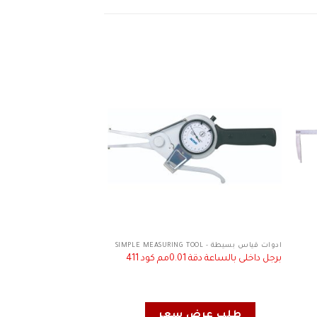
ادوات قياس بسيطة - SIMPLE MEASURING TOOL
ACCUD
جهاز قياس سلندرات بيض
برجل داخلى بالساعة دقة 0.01مم كود 411
251
طلب عرض سعر
طلب عرض 