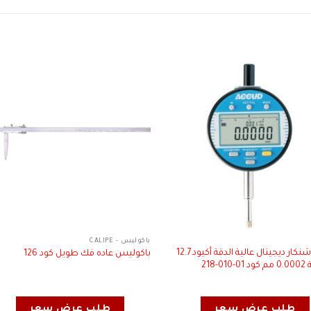
باكوليس - CALIPE
ساعة شنكار ديجيتال عالية الدقة أكيود 12.7
باكوليس عاده فك طويل كود 126
0-218
طلب عرض سعر
طلب عرض سعر