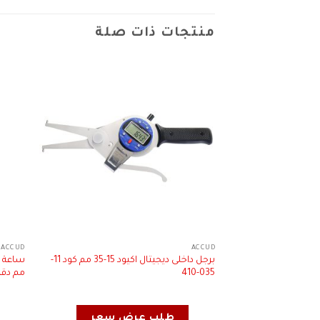
منتجات ذات صلة
ACCUD
ACCUD
برجل داخلى ديجيتال اكيود 15-35 مم كود 11-
035-410
مم دقة 0.0002 مم كود 01-10
طلب عرض سعر