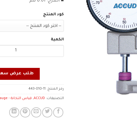
■ التدرج: 0.01 مم
كود المنتج
الكمية
طلب عرض سعر
رمز المنتج:
443-010-11
التصنيفات:
ACCUD
,
قياس التخانة - Thickness Gauge