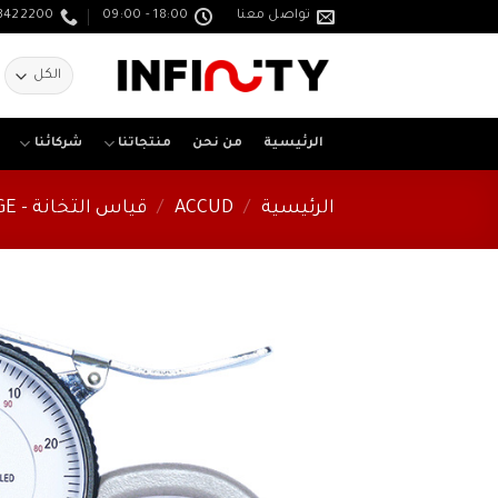
خطي
تواصل معنا
18:00 - 09:00
3422200
لمحتوى
ا
ع
الرئيسية
من نحن
منتجاتنا
شركائنا
الرئيسية
/
ACCUD
/
قياس التخانة - THICKNESS GAUGE