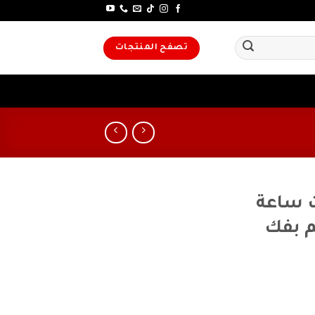
تصفح المنتجات
ت ساعة
م دقة 0.01مم بفك