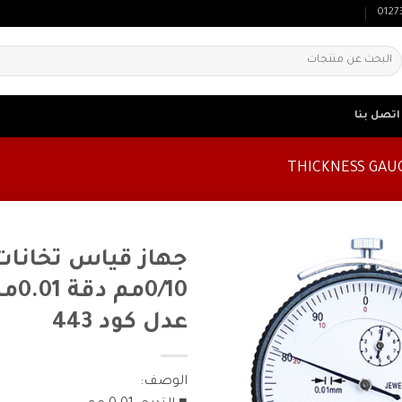
0127
لبحث
ن:
اتصل بنا
جهاز قياس تخانا
0/10م
عدل كود 443
الوصف: