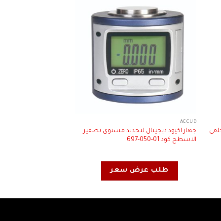
ACCUD
ACCUD
بحامل خلفى
جهاز اكيود ديجيتال لتحديد مستوى تصفير
الاسطح كود 01-050-697
035-410
طلب عرض سعر
طلب عرض 