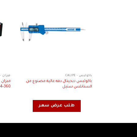
باكوليس - CALIPE
ميزان - EVEL
باكوليس ديجيتال دقه عالية مصنوع من
الستانلس ستيل
360-724
طلب عرض سعر