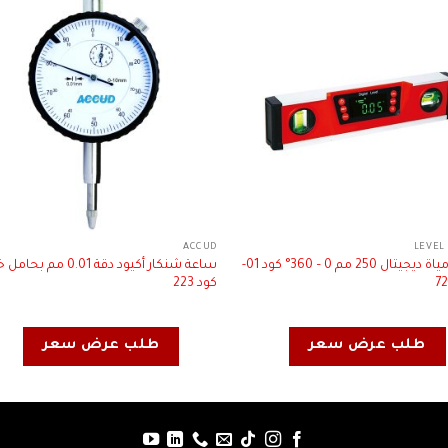
L
ACCUD
ميزان مياة ديجيتال 250 مم 0 – 360° كود 01-
ساعة شنكار أكيود دقة 0.01 مم 
كود 223
طلب عرض سعر
طلب عرض سعر