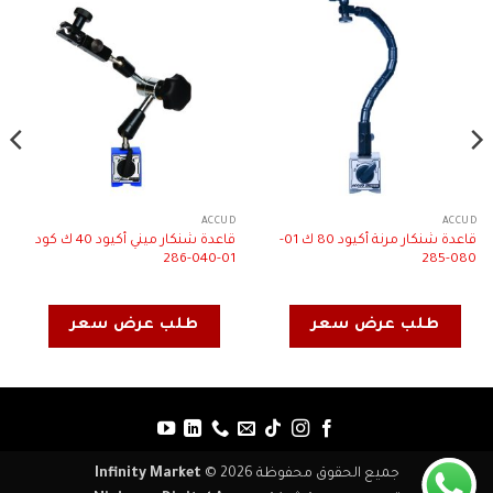
ACCUD
ACCUD
قاعدة شنكار مرنة أكيود 80 ك 01-
قاعدة شنكار ميني أكيود 40 ك كود
01-040-286
080-285
طلب عرض سعر
طلب عرض سعر
جميع الحقوق محفوظة 2026 ©
Infinity Market