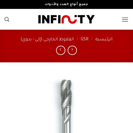
خطي
جميع أنواع العدد والأدوات
لمحتوى
الرئيسية
/
GSR
/
القلاوظ الخارجي (إلي - يدوي)