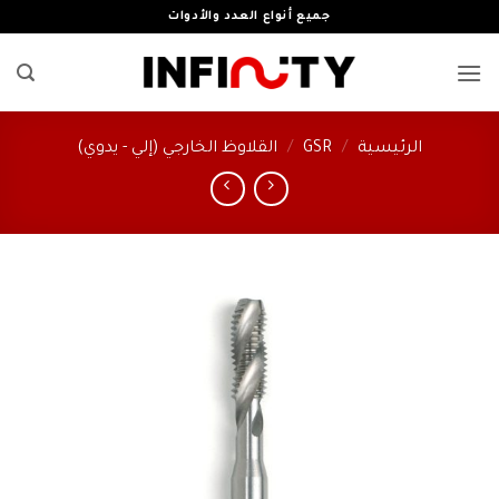
خطي
جميع أنواع العدد والأدوات
لمحتوى
الرئيسية
/
GSR
/
القلاوظ الخارجي (إلي - يدوي)