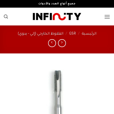
خطي
جميع أنواع العدد والأدوات
لمحتوى
الرئيسية
/
GSR
/
القلاوظ الخارجي (إلي - يدوي)