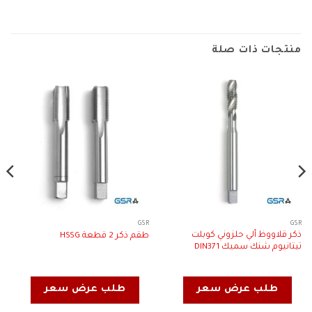
منتجات ذات صلة
GSR
GSR
ذكر قلاووظ ألي حلزوني كوبلت
طقم ذكر 2 قطعة HSSG
تيتانيوم شنك سميك DIN371
طلب عرض سعر
طلب عرض سعر