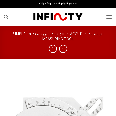
خطي
جميع أنواع العدد والأدوات
لمحتوى
الرئيسية
/
ACCUD
/
ادوات قياس بسيطة - SIMPLE
MEASURING TOOL