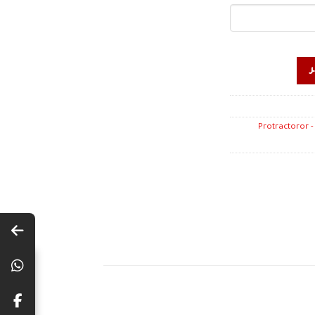
زوايا كوستيلا منقلة - Protractoror