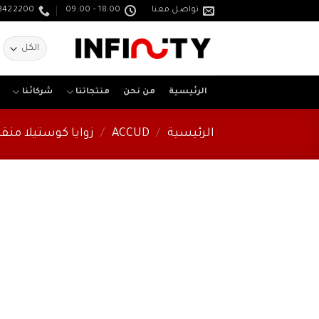
خطي
تواصل معنا
18:00 - 09:00
3422200
لمحتوى
ا
ع
الرئيسية
من نحن
منتجاتنا
شركائنا
الرئيسية
/
ACCUD
/
زوايا كوستيلا منقلة - TOROR SQUARE