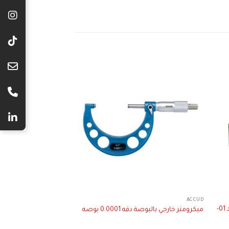
ACCUD
باكوليس - CALIPE
ميزان مياة ديجيتال 250 مم 0 – 360° كود 01-
ميكرومتر خارجي بالبوصة دقه 0.0001 بوصه
باكوليس عاده فك طويل كو