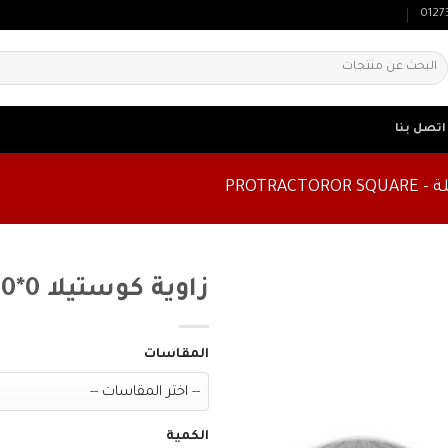
0127
لبحث
ن:
اتصل بنا
PROTRAC
زاوية كوستيلا 0*180 مم
المقاسات
الكمية