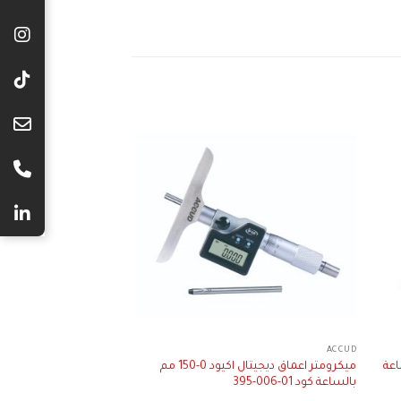
ACCUD
ACCUD
 مم بالساعة
ميكرومتر اعماق ديجيتال اكيود 0-150 مم
ميكرومتر خارجي ديجيتال كو
بالساعة كود 01-006-395