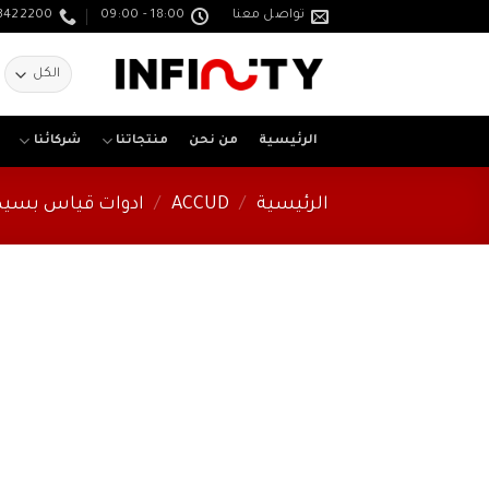
خطي
تواصل معنا
18:00 - 09:00
3422200
لمحتوى
ا
ع
الرئيسية
من نحن
منتجاتنا
شركائنا
الرئيسية
/
ACCUD
/
ادوات قياس بسيطة - EASURING TOOL