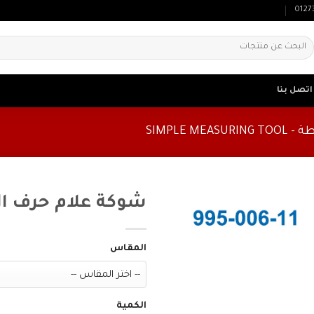
0127
لبحث
ن:
اتصل بنا
SIMPLE M
شوكة علام حرف ال 146 
المقاس
الكمية