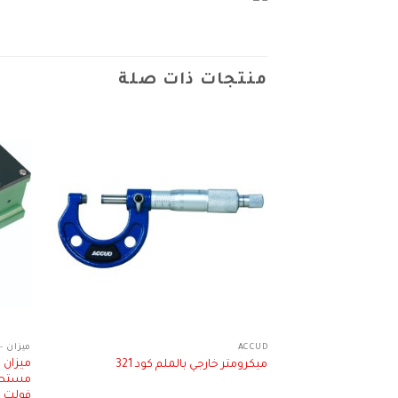
منتجات ذات صلة
ACCUD
ميزان - EVEL
ميزان م
ميكرومتر خارجي بالملم كود 321
فولت ليثيو