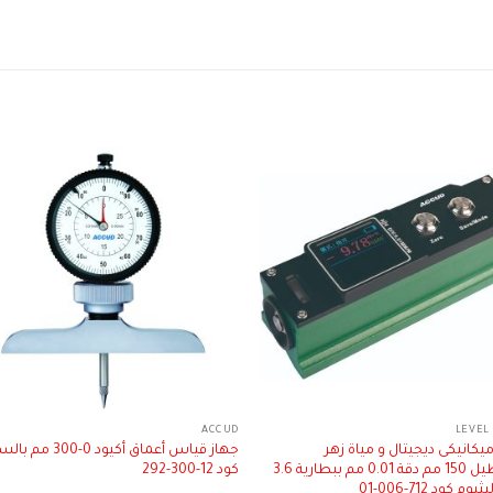
L
ACCUD
يكانيكى ديجيتال و مياة زهر
جهاز قياس أعماق أكيود 0-300
مستطيل 150 مم دقة 0.01 مم ببطارية 3.6
كود 12-300-292
م كود 712-006-01