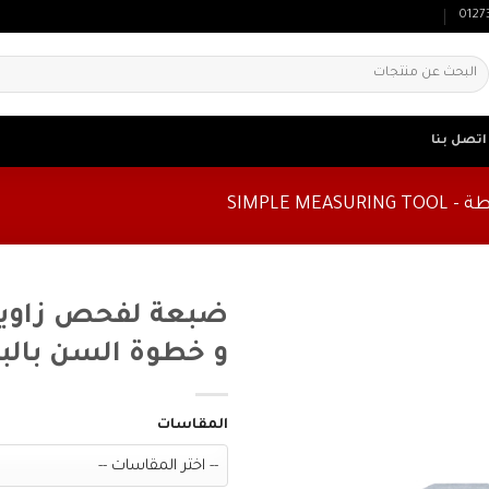
0127
لبحث
ن:
اتصل بنا
SIMPLE M
ضبعة لفحص زاوية
و خطوة السن بال
المقاسات