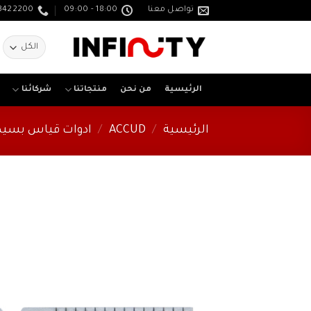
خطي
تواصل معنا
18:00 - 09:00
3422200
لمحتوى
ا
ع
الرئيسية
من نحن
منتجاتنا
شركائنا
الرئيسية
/
ACCUD
/
ادوات قياس بسيطة - EASURING TOOL