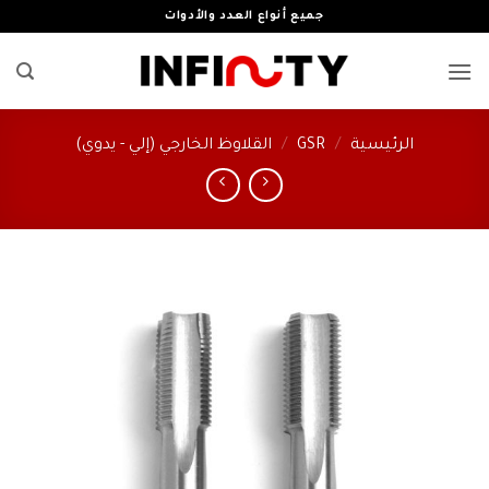
خطي
جميع أنواع العدد والأدوات
لمحتوى
الرئيسية
/
GSR
/
القلاوظ الخارجي (إلي - يدوي)