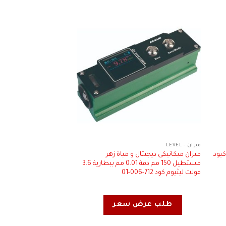
ميزان - LEVEL
ACCUD
يود
ميزان ميكانيكى ديجيتال و مياة زهر
مستطيل 150 مم دقة 0.01 مم ببطارية 3.6
مم دقة 0.0002 مم كود 01-010-218
فولت ليثيوم كود 712-006-01
طلب عرض سعر
طلب عرض 