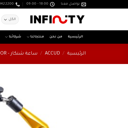
خطي
تواصل معنا
18:00 - 09:00
3422200
لمحتوى
ا
ع
الرئيسية
من نحن
منتجاتنا
شركائنا
الرئيسية
/
ACCUD
/
ساعة شنكار - INDICATOR