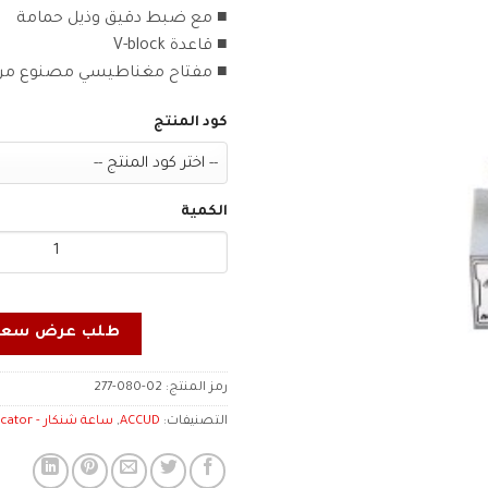
■ مع ضبط دقيق وذيل حمامة
■ قاعدة V-block
■ مفتاح مغناطيسي مصنوع من
كود المنتج
الكمية
طلب عرض سعر
رمز المنتج:
277-080-02
التصنيفات:
ACCUD
,
ساعة شنكار - Indicator