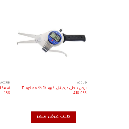
ACCUD
ACCUD
برجل داخلى ديجيتال اكيود 15-35 مم كود 11-
قدمة ا
186
035-410
طلب عرض سعر