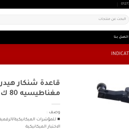
0127
لبحث
ن:
اتصل بنا
قاعدة شنكار هيدر
مغناطيسيه 80 ك
وصف :
■ للمؤشرات الميكانيكية/الرقم
الاختبار الميكانيكية