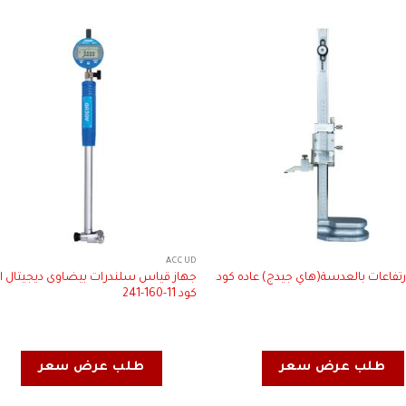
ACCUD
رتفاعات بالعدسة(هاي جيدج) عاده كود
جهاز قياس سلندرات بيضاوى ديجيتال اك
كود 11-160-241
طلب عرض سعر
طلب عرض سعر