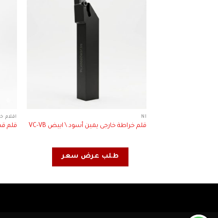
NI
اقلام خ
قلم خراطة خارجى يمين أسود \ ابيض VC-VB
قلم قطع
طلب عرض سعر