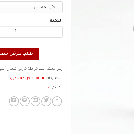
الكمية
طلب عرض سعر
رمز المنتج:
قلم خراطة خارجى شمال أسود LNL
التصنيفات:
NI
,
اقلام خراطه تركيب
الوسم:
NI