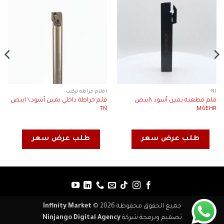
NI
اقلام خراطه تركيب
قلم قطعية يمين أسود \ابيض
قلم خراطة داخلي يمين أسود \ ابيض
TN
MGEHR
طلب عرض سعر
طلب عرض سعر
جميع الحقوق محفوظة 2026 ©
Infinity Market
تصميم وبرمجة شركة
Ninjango Digital Agency