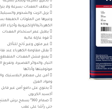
 يخترق بسرعة ويتبخر بسرعة
 ينظف المعدات بسرعة ولا يترك أي بقايا
 يزيل الزيت والشحوم والسيليك
وغيرها من الملوثات الخفيفة ب
الكهربائية/الإلكترونية وأجزاء ال
 يطيل عمر استخدام المعدات
 قوة عازلة عالية
 غير ملون وغير نَاتج للتآكل
 يقلل مقاومة الكهرباء عند نقاط التلامس
 يمنع فشل المعدات المتقطع، 
التيار، والدوائر القصيرة، وتفريغ
موثوقيتها وأدائها
 آمن على معظم البلاستيك وا
ومواد العزل
 يحتوي على دافع آمن غير قابل 
أكسيد الكربون
 صمام 360° يسمح برش ا
حتى رأسًا على عقب