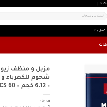
0127
لبحث
ن:
اتصل بنا
هات
مزيل و منظف زيو
شحوم للكهرباء و 
– 6.12 كجم – CS 60
الفوائد