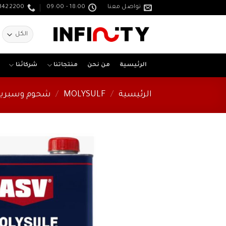
خطي
تواصل معنا
18:00 - 09:00
3422200
لمحتوى
ا
ع
الرئيسية
من نحن
منتجاتنا
شركائنا
الرئيسية
/
MOLYSULF
/
شحوم وسبري