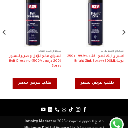
شحوم وسبريهات
شحوم وسبريهات
اسبراي زنك لامع – نقاء %99.9 – (250
اسبراي مانع انزلاق و صرير للسيور –
درجة 500ML)-Bright Zink Spray
(200 درجة 500ML)-Belt Dressing
Spray
طلب عرض سعر
طلب عرض سعر
جميع الحقوق محفوظة 2026 ©
Infinity Market