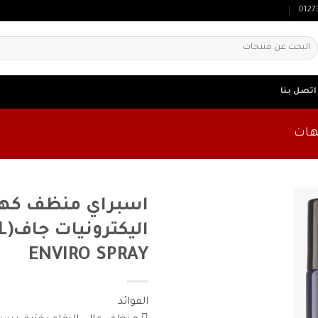
0127
لبحث
ن:
اتصل بنا
هات
اسبراي منظف كهرب
ENVIRO SPRAY
الفوائد