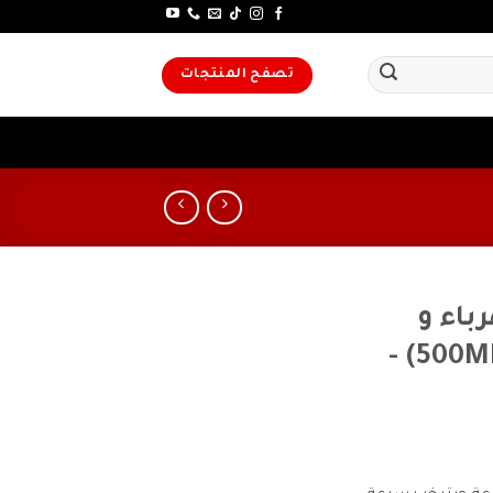
تصفح المنتجات
اء و
اليكترونيات جاف(500ML) -