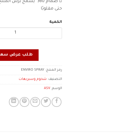
 صمام 360° يسمح برش ال
حتى مقلوبًا
الكمية
طلب عرض سعر
رمز المنتج:
ENVIRO SPRAY
التصنيف:
شحوم وسبريهات
الوسم:
ASV