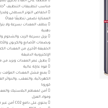
 منظف عالي النقاء يخترق بسر
مناسب لتطبيقات التنظيف “خار
 انخفاض التوتر السطحي وقدرا
الممتازة تضمن تنظيفًا فعالًا
 ينظف المعدات بسرعة ولا يترك 
دهنية
 يزيل بسرعة الزيت والشحوم و
وبصمات الأصابع والكربون والأكا
الخفيفة الأخرى من المعدات الكهر
الإلكترونية الدقيقة
 يطيل عمر المعدات ويزيد من موثوقية الأداء
 قوة عازلة عالية
 يمنع فشل المعدات المؤقت 
الكهربائية، والتعقب، والدوائر ال
كورونا
 آمن لمعظم البلاستيك والمع
ومواد العزل
 يحتوي على دافع CO2 آمن غير قابل للاشتعال